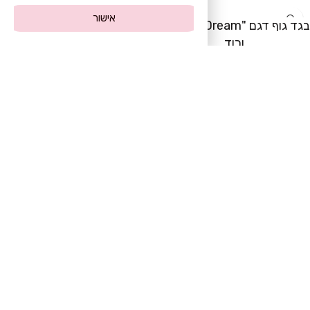
-50%
-62%
אישור
בגד גוף דגם "Blush Dream"-
כותונת סאטן דגם "Ballet
ורוד
Kiss"
₪
79
₪
69
₪
159
₪
180
-56%
-41%
סט הלבשה תחתונה דגם
סט סקסי דגם "Crystal Glow"
"Kos"- ורוד
₪
79
₪
180
₪
99
₪
169
Load more products
Join Us
הצטרפי אלינו ותיהני מהטבות שוות :)