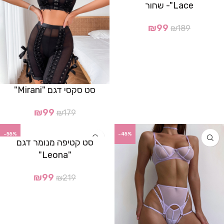
Lace"- שחור
₪
99
₪
189
סט סקסי דגם "Mirani"
₪
99
₪
179
-55%
-45%
סט קטיפה מנומר דגם
"Leona"
₪
99
₪
219