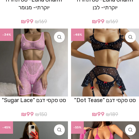
יוקרתי- לבן
יוקרתי- מנומר
₪
99
₪
99
₪
169
₪
169
-34%
-48%
סט סקסי דגם "Dot Tease"
סט סקסי דגם "Sugar Lace"
₪
99
₪
99
₪
150
₪
189
-45%
-55%