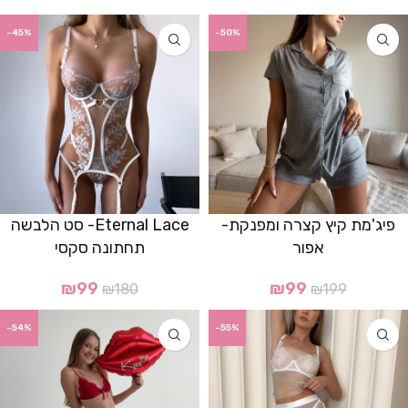
-45%
-50%
פיג'מת קיץ קצרה ומפנקת-
Eternal Lace- סט הלבשה
אפור
תחתונה סקסי
₪
99
₪
99
₪
180
₪
199
-54%
-55%