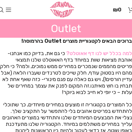
בְּאֲתָר
₪
0
זֶה
מֻפְעֶלֶת
מַעֲרֶכֶת
Outlet
"המרכז
הישראלי
ברוכים הבאים לקטגוריית מוצרים Outlet בהרמוסה!
לְהַנְגָּשָׁת
אָתָרִים".
למה בכלל יש לנו דף אאוטלט?
כי גם את, בדיוק כמו אנחנו-
הַמְּסַיַּעַת
אוהבת מציאות שוות במיוחד בדף האאוטלט שלנו תמצאי
לִנְגִישׁוּת
פריטים מהממים שנמכרים במחירים ממש נמוכים, ולמה? כי חלק
הָאֲתָר.
מהם היו בסטוק עודף, חלק שייכים לטרנדים שעברו הלאה (אבל
לִפְתִיחַת
עדיין הורסים!), ויש גם כאלה עם פגם מינורי- כזה שאף אחת לא
תַּפְרִיט
תבחין בו חוץ מאיתנו.זה המקום לפנק את עצמך במחירים של
הֵנְּגִישׁוּת
עלות – כי יופי לא חייב לבוא ביוקר!
לְחַץ
ALT+0
כל המוצרים בקטגוריה זו מוצעים במחירים מיוחדים, כך שתוכלי
להתחדש בפריטים אהובים בלי להתפשר על התקציב שלך.
נצלי את המבצעים המיוחדים שלנו והתחדשי במוצרים האהובים
עלייך במחירים משתלמים במיוחד. הקטגוריה שלנו מתעדכנת
באופן שוטף, אז כדאי לעקוב ולהיות בין הראשונות ליהנות