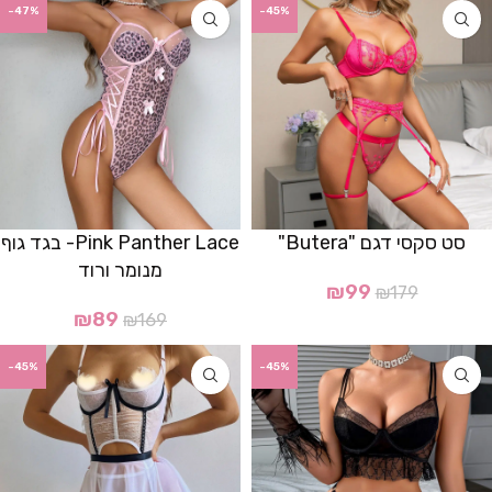
-47%
-45%
סט סקסי דגם "Butera"
Pink Panther Lace- בגד גוף
מנומר ורוד
₪
99
₪
179
₪
89
₪
169
-45%
-45%