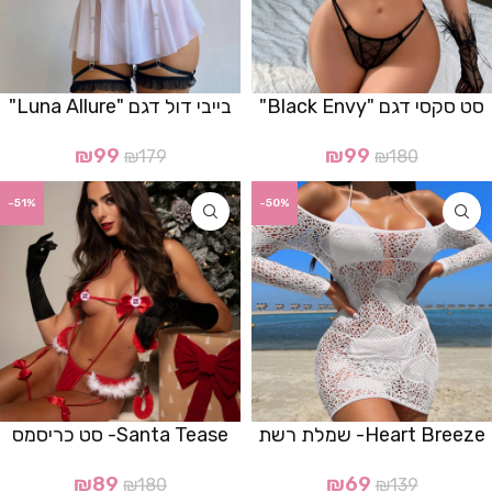
סט סקסי דגם "Black Envy"
בייבי דול דגם "Luna Allure"
₪
99
₪
99
₪
179
₪
180
-51%
-50%
Heart Breeze- שמלת רשת
Santa Tease- סט כריסמס
₪
89
₪
69
₪
180
₪
139