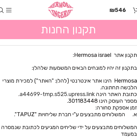
בְּאֲתָר
₪
546
זֶה
מֻפְעֶלֶת
מַעֲרֶכֶת
תקנון החנות
"המרכז
הישראלי
לְהַנְגָּשָׁת
אָתָרִים".
תקנון אתר Hermosa israel:
הַמְּסַיַּעַת
לִנְגִישׁוּת
בתקנון זה יהיו למונחים הבאים המשמעות שלהלן:
הָאֲתָר.
לִפְתִיחַת
Hermosa הינו אתר אינטרנטי (להלן: "האתר") למכירת מוצרי
תַּפְרִיט
הלבשה תחתונה.
הֵנְּגִישׁוּת
כתובת האתר הינה
a44699-tmp.s525.upress.link
.
לְחַץ
מספר העוסק הינו 301183448.
ALT+0
זמן אספקת סחורה:
א. המשלוחים מתבצעים ע"י חברת שליחויות "TAPUZ".
המשלוחים מתבצעים על ידי שליחים המגיעים לכתובת שנמסרה
במעמד