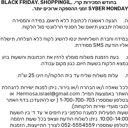
בחודש המכירות קרי, BLACK FRIDAY, SHOPPINGIL,
SYBER MONDAY זמני ההספקה ארוכים יותר.
ה. הגעה ראשונה לכתובת ללא תיאום, במידה והמסירה
נכשלה יתבצע תיאום של הסניף הרלוונטי מול הלקוח.
במידה וחברת השליחויות ינסו להשיג לקוח ללא הצלחה, תישלח
אליו הודעת SMS מסודרת.
ו. בעת הזמנת משלוח מומלץ להזין את הכתובות והשעות בהן
נמצא הלקוח בשעות היום, כגון מקום עבודה.
ז. עלות משלוח שליח עד בית הלקוח/ה הינו 25 ש"ח.
לכל שאלה ו/או הבהרה ו/או בירור, ניתן לפנות ישירות להנהלת
האתר באמצעות המייל:
Hermosa.israel@gmail.com
או
בטלפון שמספרו 1-700-700-703 ( יש להתעדכן בדף האתר
לגבי מועדי שירות הלקוחות).
שעות הפעילות למענה טלפוני בין הימים א׳ עד ד׳ בין השעות
10:00-14:00. ניתן לשלוח הודעת ווצאפ בכל שעות היממה
לטלפון שמספרו 052-5554559 לצורך התייעצות, הזמנות