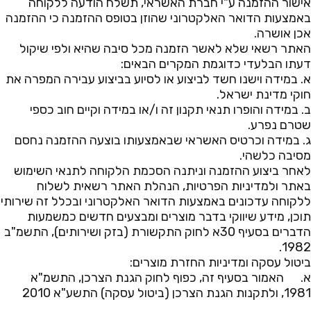
אישור ההזמנה ע"י חברת האשראי, תשלח הודעה ללקוחה
באמצעות הדואר האלקטרוני שהוזן בטופס ההזמנה כי ההזמנה
אכן אושרה.
האתר רשאי שלא לאשר הזמנה מכל סיבה שהיא ולפי שיקול
דעתו הבלעדי כדוגמת המקרים הבאים:
א. במידה וישנו חשד לביצוע או לסיוע בביצוע עבירה המפרה את
חוקי מדינת ישראל.
ב. במידה והופרו תנאי תקנון זה ו/או במידה וקיים חוב כספי
שטרם נפרע.
ג. במידה וכרטיס האשראי שבאמצעותו בוצעה ההזמנה נחסם
מסיבה כלשהי.
לאחר ביצוע ההזמנה וניתנה הסכמת הלקוחה לתנאי השימוש
באתר ולמדיניות הפרטיות, הנהלת האתר רשאית לשלוח
ללקוחה עדכונים באמצעות הדואר האלקטרוני ובכלל זה שירותי
תוכן, מידע שיווקי בדבר מוצרים ומבצעים חדשים כמשמעות
הדברים בסעיף 30א לחוק התקשורת (בזק ושירותים), התשמ"ב
1982.
ביטול עסקה ומדיניות החזרת מוצרים:
א. האמור בסעיף זה, כפוף לחוק הגנת הצרכן, התשמ"א
1981, ולתקנות הגנת הצרכן (ביטול עסקה) התשע"א 2010