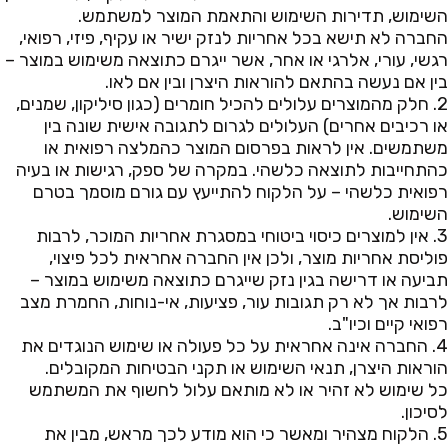
השימוש, תדירות השימוש והתאמת המוצר למשתמש.
החברה לא תישא בכל אחריות לנזק ישיר או עקיף, פיזי, רפואי,
רגשי, עורי, אלרגי או אחר, אשר ייגרם כתוצאה משימוש במוצר –
בין אם נעשה בהתאם להוראות היצרן ובין אם לאו.
2. חלק מהמוצרים עלולים להכיל חומרים (כגון סיליקון, שמנים,
או רכיבים אחרים) העלולים לגרום לתגובה אישית שונה בין
משתמשים. אין לראות בפרסום המוצר כהמלצה רפואית או
כהתחייבות לתוצאה כלשהי. במקרה של ספק, רגישות או בעיה
רפואית כלשהי – על הלקוח להתייעץ עם גורם מוסמך בטרם
השימוש.
3. אין למוצרים כיסוי ביטוחי במסגרת אחריות המוכר, לרבות
פוליסת אחריות מוצר, ולכן אין החברה אחראית לכל פיצוי,
תביעה או דרישה בגין נזק שייגרם כתוצאה משימוש במוצר –
לרבות אך לא רק תגובות עור, פציעות, אי-נוחות, החמרת מצב
רפואי קיים וכיו"ב.
4. החברה אינה אחראית על כל פעולה או שימוש הנוגדים את
הוראות היצרן, תנאי השימוש או תקני הבטיחות המקובלים.
כל שימוש לא זהיר או לא מותאם עלול לחשוף את המשתמש
לסיכון.
5. הלקוח מצהיר ומאשר כי הוא מודע לכך מראש, מבין את