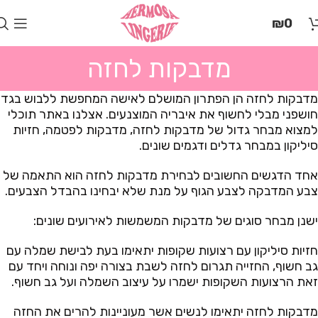
בְּאֲתָר
₪
0
זֶה
מֻפְעֶלֶת
מַעֲרֶכֶת
מדבקות לחזה
"המרכז
הישראלי
מדבקות לחזה הן הפתרון המושלם לאישה המחפשת ללבוש בגד
לְהַנְגָּשָׁת
חושפני מבלי לחשוף את איבריה המוצנעים. אצלנו באתר תוכלי
אָתָרִים".
למצוא מבחר גדול של מדבקות לחזה, מדבקות לפטמה, חזיות
הַמְּסַיַּעַת
סיליקון במבחר גדלים ודגמים שונים.
לִנְגִישׁוּת
הָאֲתָר.
אחד הדגשים החשובים לבחירת מדבקות לחזה הוא התאמה של
לִפְתִיחַת
צבע המדבקה לצבע הגוף על מנת שלא יבחינו בהבדל הצבעים.
תַּפְרִיט
הֵנְּגִישׁוּת
ישנן מבחר סוגים של מדבקות המשמשות לאירועים שונים:
לְחַץ
ALT+0
חזיות סיליקון עם רצועות שקופות יתאימו בעת לבישת שמלה עם
גב חשוף, החזייה תגרום לחזה לשבת בצורה יפה ונוחה ויחד עם
זאת הרצועות השקופות ישמרו על עיצוב השמלה ועל גב חשוף.
מדבקות לחזה יתאימו לנשים אשר מעוניינות להרים את החזה