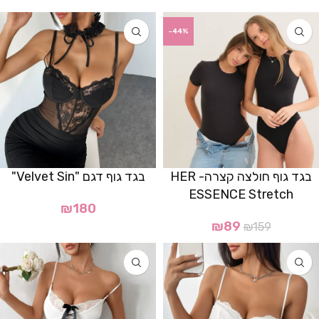
-44%
בגד גוף חולצה קצרה- HER
בגד גוף דגם "Velvet Sin"
ESSENCE Stretch
₪
180
₪
89
₪
159