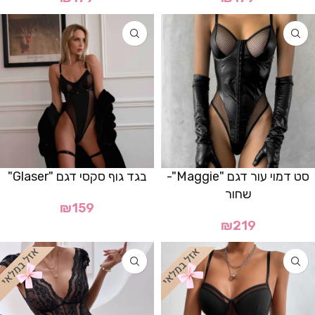
סט דמוי עור דגם "Maggie"-
בגד גוף סקסי דגם "Glaser"
שחור
₪
159
₪
219