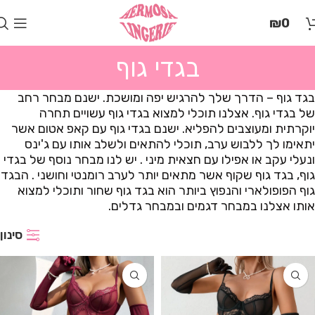
בְּאֲתָר
₪
0
זֶה
מֻפְעֶלֶת
מַעֲרֶכֶת
בגדי גוף
"המרכז
הישראלי
בגד גוף – הדרך שלך להרגיש יפה ומושכת. ישנם מבחר רחב
לְהַנְגָּשָׁת
של בגדי גוף. אצלנו תוכלי למצוא בגדי גוף עשויים תחרה
אָתָרִים".
יוקרתית ומעוצבים להפליא. ישנם בגדי גוף עם קאפ אטום אשר
הַמְּסַיַּעַת
יתאימו לך ללבוש ערב, תוכלי להתאים ולשלב אותו עם ג'ינס
לִנְגִישׁוּת
ונעלי עקב או אפילו עם חצאית מיני . יש לנו מבחר נוסף של בגדי
הָאֲתָר.
גוף, בגד גוף שקוף אשר מתאים יותר לערב רומנטי וחושני . הבגד
לִפְתִיחַת
גוף הפופולארי והנפוץ ביותר הוא בגד גוף שחור ותוכלי למצוא
תַּפְרִיט
אותו אצלנו במבחר דגמים ובמבחר גדלים.
הֵנְּגִישׁוּת
לְחַץ
סינון
ALT+0