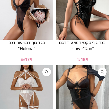
בגד גוף סקסי דמוי עור דגם
בגד גוף דמוי עור דגם
"Jan"- שחור
"Helena"
₪
179
₪
189