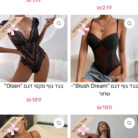
₪
159
₪
219
בגד גוף דגם "Blush Dream"-
בגד גוף סקסי דגם "Olsen"
שחור
₪
189
₪
180