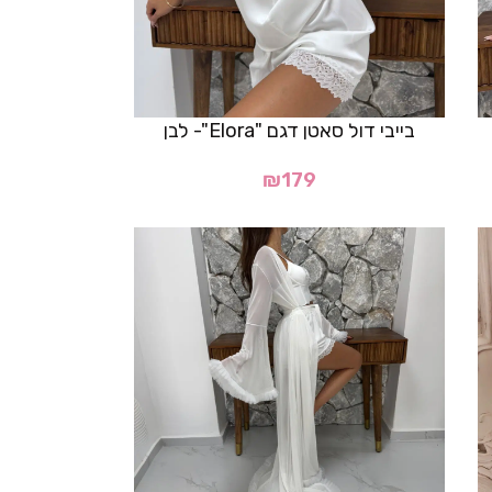
בייבי דול סאטן דגם "Elora"- לבן
₪
179