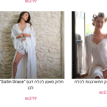
₪
219
חלוק סאטן לכ
לבן
₪
2
₪
219