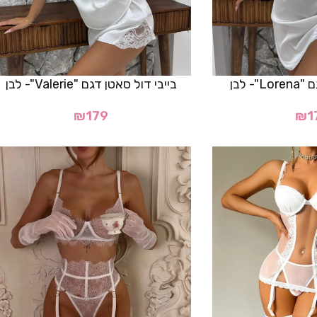
- לבן
בייבי דול סאטן דגם "Valerie"- לבן
₪
179
₪
1