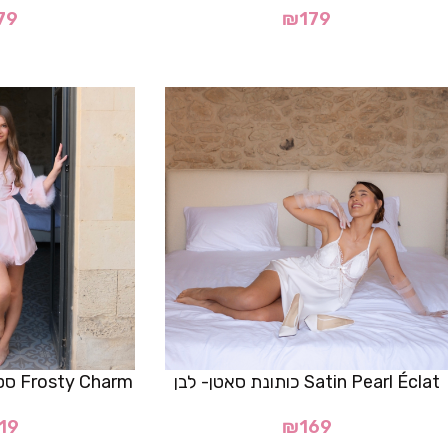
79
₪
179
Satin Pearl Éclat כותונת סאטן- לבן
Frosty Charm סט כותונת וחלוק- ורוד
19
₪
169