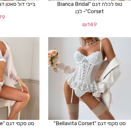
טופ לכלה דגם "Bianca Bridal
בייבי דול סאטן דגם "Celestia"
Corset"- לבן
79
₪
149
סט סקסי דגם "Bellavita Corset"
סט סקסי דגם "Virella Robe"- לבן