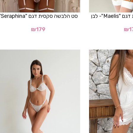
Ma"- לבן
סט הלבשה סקסית דגם "Seraphina"
₪
179
₪
1