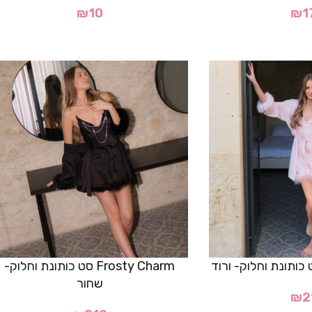
₪
10
₪
1
Frosty Charm סט כותונת וחלוק-
שחור
₪
2