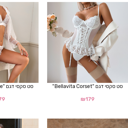
סט סקסי דגם "Bellavita Corset"
סט סקסי דגם "Virella Robe"- לבן
79
₪
179