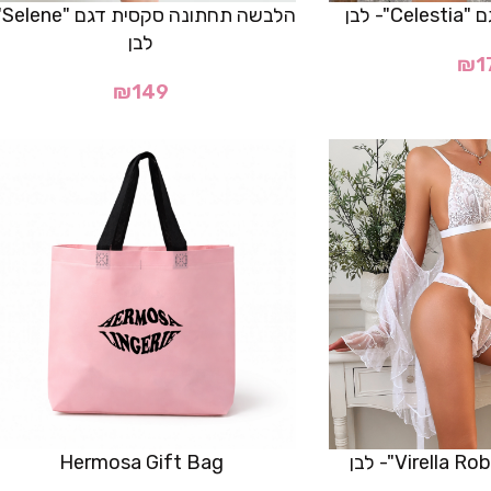
- לבן
הלבש
לבן
₪
1
₪
149
Hermosa Gift Bag