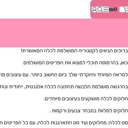
בְּאֲתָר
₪
0
זֶה
מֻפְעֶלֶת
מַעֲרֶכֶת
"המרכז
הישראלי
לְהַנְגָּשָׁת
אָתָרִים".
ברוכים הבאים לקטגוריה המושלמת לכלה המאושרת!
הַמְּסַיַּעַת
לִנְגִישׁוּת
כאן, בהרמוסה תוכלי למצוא את הפריטים המושלמים
הָאֲתָר.
לִפְתִיחַת
למראה המיוחד והיוקרתי שלך ביום החשוב ביותר. עם עיצובים מודר
תַּפְרִיט
הֵנְּגִישׁוּת
בהרגשה מושלמת הלבשה תחתונה לכלה אלגנטית, ייחודית ונוחה,
לְחַץ
ALT+0
חלוקים לכלה מושקעים בעיצובים מיוחדים.
חלוקים למלוות במבחר צבעים ורקמות .
סט לכלה: מחלוקים ועד סט התארגנות לכלה, עם כל הפריטים הת