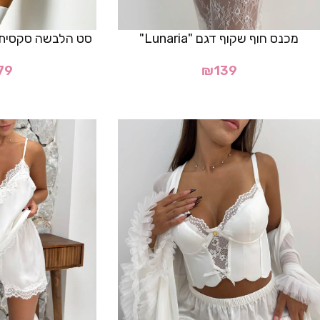
מכנס חוף שקוף דגם "Lunaria"
סט הלבשה סקסית דגם "elis
79
₪
139