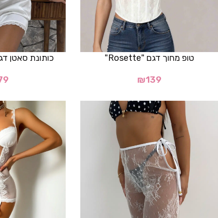
טופ מחוך דגם "Rosette"
כותונת סאטן דגם "Lorena"
79
₪
139