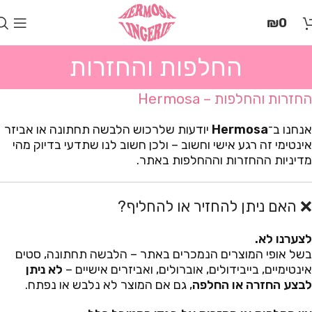
בְּאֲתָר
₪
0
זֶה
מֻפְעֶלֶת
מַעֲרֶכֶת
החלפות והחזרות
"המרכז
הישראלי
החזרות והחלפות – Hermosa
לְהַנְגָּשָׁת
אָתָרִים".
אנחנו ב־
Hermosa
יודעות שלרכוש הלבשה תחתונה או אביזר
הַמְּסַיַּעַת
אינטימי זה רגע אישי וחשוב – ולכן חשוב לנו שתדעי בדיוק מהי
לִנְגִישׁוּת
מדיניות ההחזרות וההחלפות באתר.
הָאֲתָר.
לִפְתִיחַת
תַּפְרִיט
❌ האם ניתן להחזיר או להחליף?
הֵנְּגִישׁוּת
לְחַץ
ALT+0
לצערנו לא.
בשל אופי המוצרים הנמכרים באתר – הלבשה תחתונה, סטים
אינטימיים, בייבידולים, אוברולים, ואביזרים אישיים –
לא ניתן
לבצע החזרה או החלפה
, גם אם המוצר לא נלבש או נפתח.