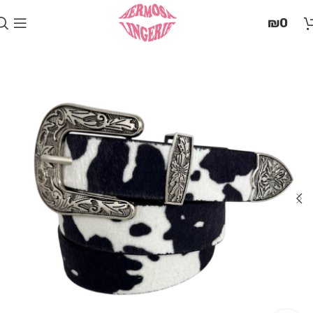
בְּאֲתָר
₪
0
זֶה
מֻפְעֶלֶת
מַעֲרֶכֶת
"המרכז
הישראלי
לְהַנְגָּשָׁת
אָתָרִים".
הַמְּסַיַּעַת
לִנְגִישׁוּת
הָאֲתָר.
לִפְתִיחַת
תַּפְרִיט
הֵנְּגִישׁוּת
לְחַץ
ALT+0