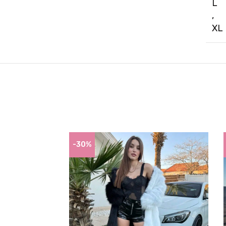
L
,
XL
-30%