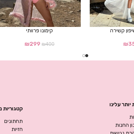
פון קשירה
קימונו פרוותי
₪
299
₪
3
₪
400
יותר עלינו
קטגוריות נ
ת
תחתונים
ן החנות
חזיות
רת נגישות