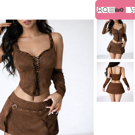
בְּאֲתָר
₪
0
זֶה
מֻפְעֶלֶת
מַעֲרֶכֶת
"המרכז
הישראלי
לְהַנְגָּשָׁת
אָתָרִים".
הַמְּסַיַּעַת
לִנְגִישׁוּת
הָאֲתָר.
לִפְתִיחַת
תַּפְרִיט
הֵנְּגִישׁוּת
לְחַץ
ALT+0