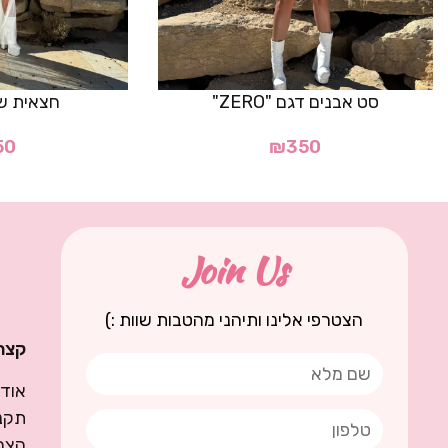
סט אבנים דגם "ZERO"
חצאית שי
50
₪
350
Join Us
הצטרפי אלינו ותיהני מהטבות שוות :)
קצת 
אודו
תקנו
הצה