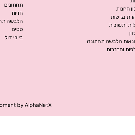
ת
תחתונים
ן החנות
חזיות
רת נגישות
הלבשה תחת
ות ותשובות
סטים
ין
בייבי דול
ונאות הלבשה תחתונה
פות והחזרות
opment by
AlphaNetX