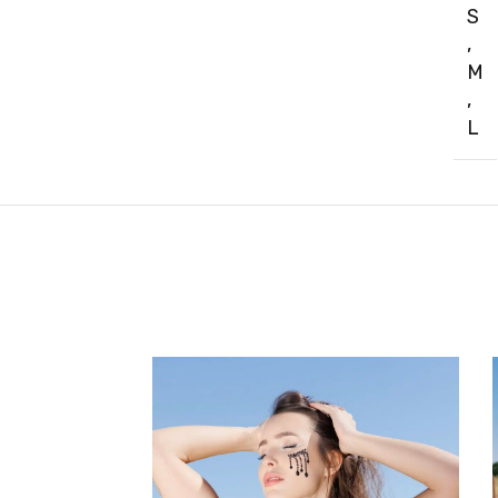
S
,
M
,
L