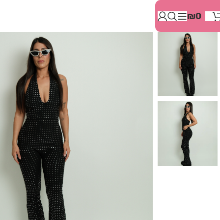
בְּאֲתָר
₪
0
זֶה
מֻפְעֶלֶת
מַעֲרֶכֶת
"המרכז
הישראלי
לְהַנְגָּשָׁת
אָתָרִים".
הַמְּסַיַּעַת
לִנְגִישׁוּת
הָאֲתָר.
לִפְתִיחַת
תַּפְרִיט
הֵנְּגִישׁוּת
לְחַץ
ALT+0