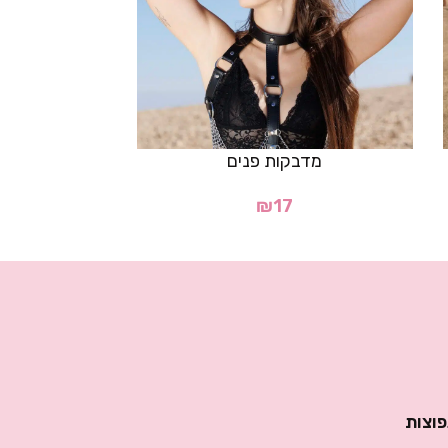
מדבקות פנים
חזיית נ
₪
17
פוצות