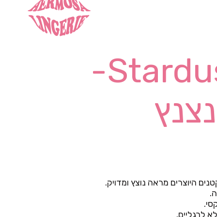
Stardust Halter-
נצנץ
טנים היוצרים מראה נוצץ ומדויק.
.
סי.
א לרגליים.