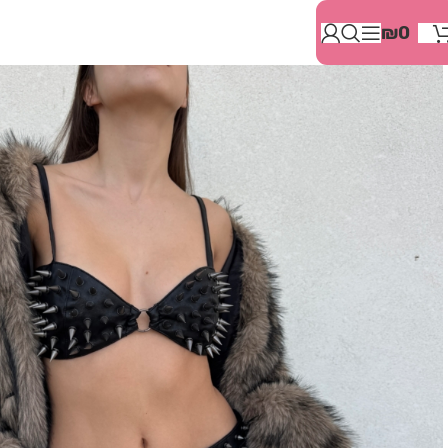
בְּאֲתָר
₪
0
זֶה
מֻפְעֶלֶת
מַעֲרֶכֶת
"המרכז
הישראלי
לְהַנְגָּשָׁת
אָתָרִים".
הַמְּסַיַּעַת
לִנְגִישׁוּת
הָאֲתָר.
לִפְתִיחַת
תַּפְרִיט
הֵנְּגִישׁוּת
לְחַץ
ALT+0