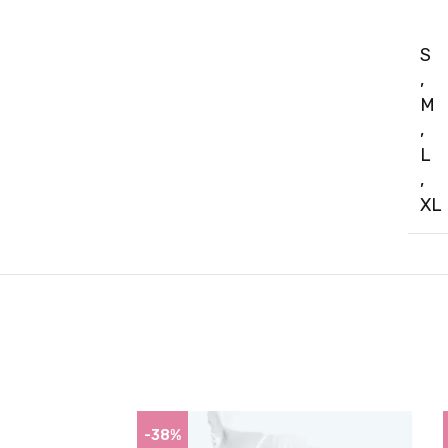
S
,
M
,
L
,
XL
-38%