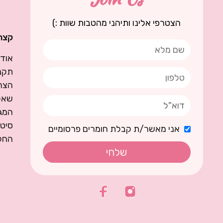
הצטרפי אלינו ותיהני מהטבות שוות :)
קצת 
אודו
תקנו
הצה
שאל
המגז
סיט
אני מאשר/ת קבלת חומרים פרסומיים
החל
שלחי