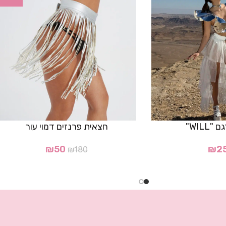
WILL"
חצאית פרנזים דמוי עור
₪
50
₪
2
₪
180