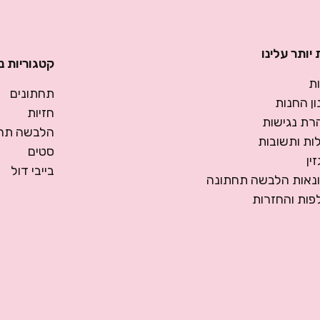
יותר עלינו
קטגוריות נ
ת
תחתונים
ן החנות
חזיות
רת נגישות
הלבשה תחת
ות ותשובות
סטים
ין
בייבי דול
ונאות הלבשה תחתונה
פות והחזרות