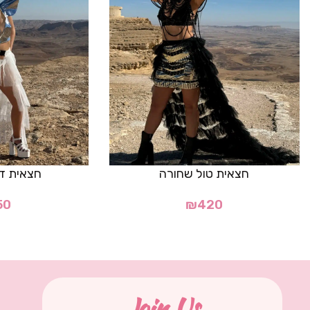
חצאית טול שחורה
חצאית דגם "
50
₪
420
Join Us