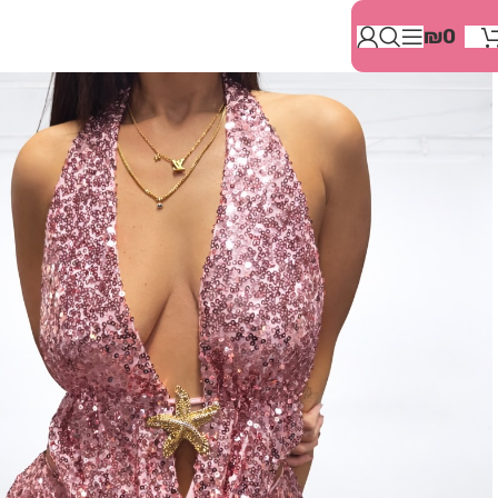
בְּאֲתָר
₪
0
זֶה
מֻפְעֶלֶת
מַעֲרֶכֶת
"המרכז
הישראלי
לְהַנְגָּשָׁת
אָתָרִים".
הַמְּסַיַּעַת
לִנְגִישׁוּת
הָאֲתָר.
לִפְתִיחַת
תַּפְרִיט
הֵנְּגִישׁוּת
לְחַץ
ALT+0