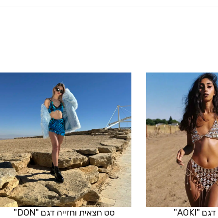
 "AOKI"
סט חצאית וחזייה דגם "DON"