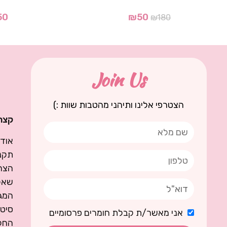
50
₪
50
₪
180
Join Us
הצטרפי אלינו ותיהני מהטבות שוות :)
קצת 
אודו
תקנו
הצה
שאל
המגז
סיט
אני מאשר/ת קבלת חומרים פרסומיים
החל