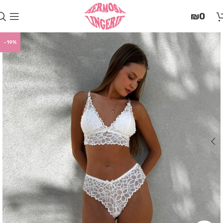
בְּאֲתָר
₪
0
זֶה
מֻפְעֶלֶת
מַעֲרֶכֶת
-19%
"המרכז
הישראלי
לְהַנְגָּשָׁת
אָתָרִים".
הַמְּסַיַּעַת
לִנְגִישׁוּת
הָאֲתָר.
לִפְתִיחַת
תַּפְרִיט
הֵנְּגִישׁוּת
לְחַץ
ALT+0