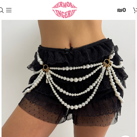
בְּאֲתָר
₪
0
זֶה
מֻפְעֶלֶת
מַעֲרֶכֶת
"המרכז
הישראלי
לְהַנְגָּשָׁת
אָתָרִים".
הַמְּסַיַּעַת
לִנְגִישׁוּת
הָאֲתָר.
לִפְתִיחַת
תַּפְרִיט
הֵנְּגִישׁוּת
לְחַץ
ALT+0