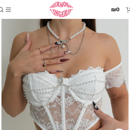
בְּאֲתָר
₪
0
זֶה
מֻפְעֶלֶת
מַעֲרֶכֶת
"המרכז
הישראלי
לְהַנְגָּשָׁת
אָתָרִים".
הַמְּסַיַּעַת
לִנְגִישׁוּת
הָאֲתָר.
לִפְתִיחַת
תַּפְרִיט
הֵנְּגִישׁוּת
לְחַץ
ALT+0