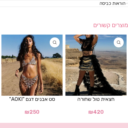
הוראות כביסה
מוצרים קשורים
חצאית טול שחורה
סט אבנים דגם "AOKI"
₪
250
₪
420