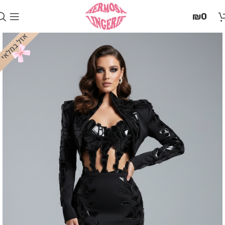
בְּאֲתָר
₪
0
זֶה
מֻפְעֶלֶת
מַעֲרֶכֶת
"המרכז
הישראלי
לְהַנְגָּשָׁת
אָתָרִים".
הַמְּסַיַּעַת
לִנְגִישׁוּת
הָאֲתָר.
לִפְתִיחַת
תַּפְרִיט
הֵנְּגִישׁוּת
לְחַץ
ALT+0