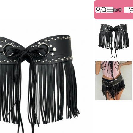
בְּאֲתָר
₪
0
זֶה
מֻפְעֶלֶת
מַעֲרֶכֶת
"המרכז
הישראלי
לְהַנְגָּשָׁת
אָתָרִים".
הַמְּסַיַּעַת
לִנְגִישׁוּת
הָאֲתָר.
לִפְתִיחַת
תַּפְרִיט
הֵנְּגִישׁוּת
לְחַץ
ALT+0