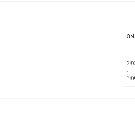
ON
חול
,
ור