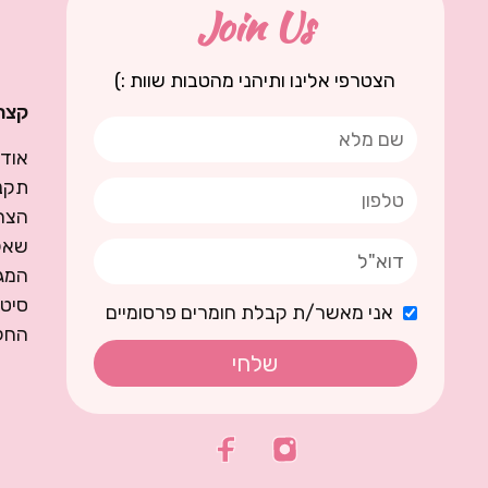
Join Us
הצטרפי אלינו ותיהני מהטבות שוות :)
קצת 
אודו
תקנו
הצה
שאל
המגז
סיט
אני מאשר/ת קבלת חומרים פרסומיים
החל
שלחי