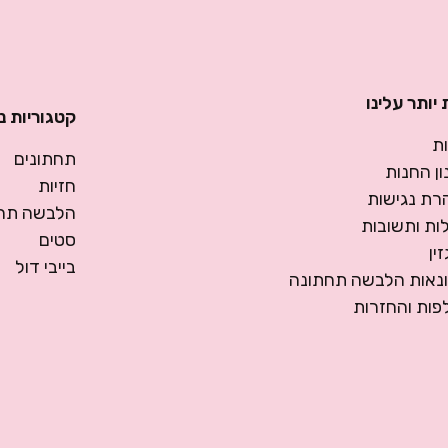
יותר עלינו
קטגוריות נ
ת
תחתונים
ן החנות
חזיות
רת נגישות
הלבשה תחת
ות ותשובות
סטים
ין
בייבי דול
ונאות הלבשה תחתונה
פות והחזרות