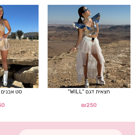
חצאית דגם "WILL"
סט אבנים דגם 
50
₪
250