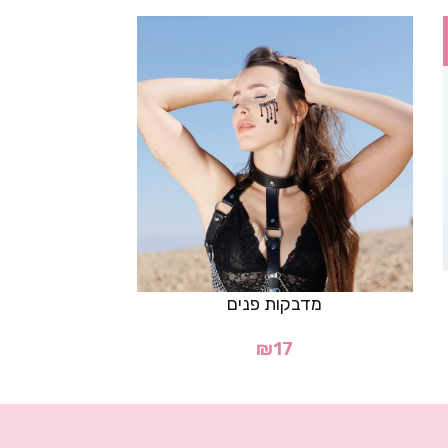
מדבקות פנים
חזיית נ
₪
17