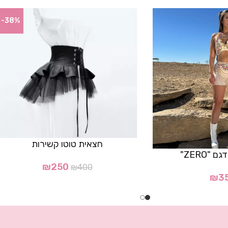
-38%
חצאית טוטו קשירות
"ZERO"
₪
250
₪
400
₪
3