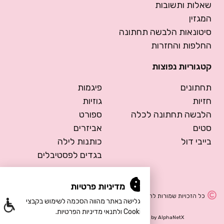
שאלות ותשובות
המגזין
סיטונאות הלבשה תחתונה
החלפות והחזרות
קטגוריות נפוצות
תחתונים
פיגמות
חזיות
גוזיות
הלבשה תחתונה לכלה
ספורט
סטים
אביזרים
בייבי דול
כותנות לילה
בגדים לפסטיבלים
מדיניות פרטיות
כל הזכויות שמורות להרמוסה – הלבשה תחתונה
הגלישה באתר מהווה הסכמה לשימוש בקבצי
Cookie ולתנאי מדיניות הפרטיות.
Design by Meital Manor
Development by
AlphaNetX