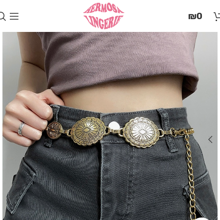
בְּאֲתָר
₪
0
זֶה
מֻפְעֶלֶת
מַעֲרֶכֶת
"המרכז
הישראלי
לְהַנְגָּשָׁת
אָתָרִים".
הַמְּסַיַּעַת
לִנְגִישׁוּת
הָאֲתָר.
לִפְתִיחַת
תַּפְרִיט
הֵנְּגִישׁוּת
לְחַץ
ALT+0