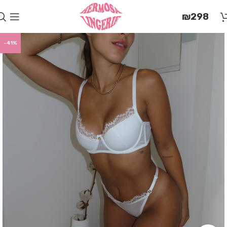
בְּאֲתָר
₪
298
זֶה
מֻפְעֶלֶת
מַעֲרֶכֶת
-41%
"המרכז
הישראלי
לְהַנְגָּשָׁת
אָתָרִים".
הַמְּסַיַּעַת
לִנְגִישׁוּת
הָאֲתָר.
לִפְתִיחַת
תַּפְרִיט
הֵנְּגִישׁוּת
לְחַץ
ALT+0