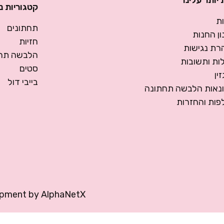
יותר עלינו
קטגוריות נ
ת
תחתונים
ן החנות
חזיות
רת נגישות
הלבשה תחת
ות ותשובות
סטים
ין
בייבי דול
ונאות הלבשה תחתונה
פות והחזרות
opment by
AlphaNetX