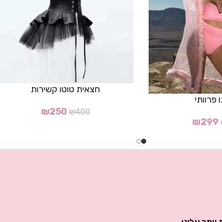
חצאית טוטו קשירות
 פרוותי
₪
250
₪
400
₪
299