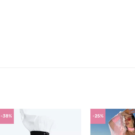
-38%
-25%