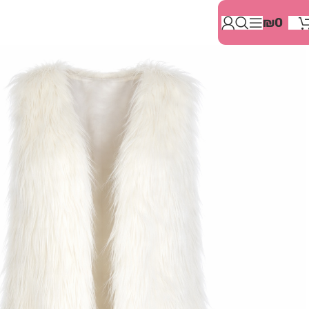
בְּאֲתָר
₪
0
זֶה
מֻפְעֶלֶת
מַעֲרֶכֶת
"המרכז
הישראלי
לְהַנְגָּשָׁת
אָתָרִים".
הַמְּסַיַּעַת
לִנְגִישׁוּת
הָאֲתָר.
לִפְתִיחַת
תַּפְרִיט
הֵנְּגִישׁוּת
לְחַץ
ALT+0