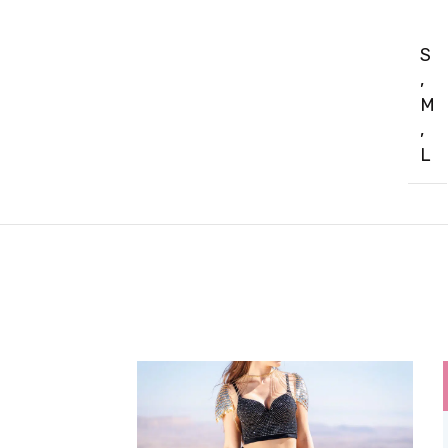
S
,
M
,
L