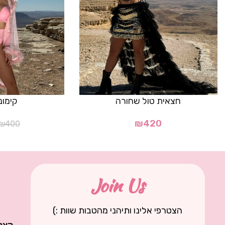
חצאית טול שחורה
קימונו
₪
420
₪
400
Join Us
הצטרפי אלינו ותיהני מהטבות שוות :)