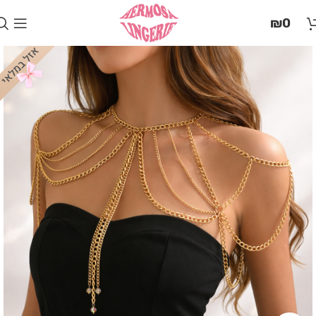
בְּאֲתָר
₪
0
זֶה
מֻפְעֶלֶת
מַעֲרֶכֶת
"המרכז
הישראלי
לְהַנְגָּשָׁת
אָתָרִים".
הַמְּסַיַּעַת
לִנְגִישׁוּת
הָאֲתָר.
לִפְתִיחַת
תַּפְרִיט
הֵנְּגִישׁוּת
לְחַץ
ALT+0