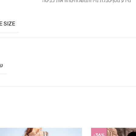
מידע נוסף
טבלת מידות
משלוחים
הוראות כביסה
E SIZE
שח
-36%