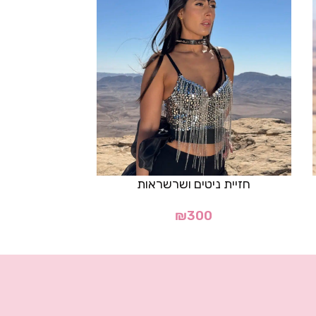
חזיית ניטים ושרשראות
חצאית דגם
₪
300
50