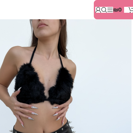
בְּאֲתָר
₪
0
זֶה
מֻפְעֶלֶת
מַעֲרֶכֶת
"המרכז
הישראלי
לְהַנְגָּשָׁת
אָתָרִים".
הַמְּסַיַּעַת
לִנְגִישׁוּת
הָאֲתָר.
לִפְתִיחַת
תַּפְרִיט
הֵנְּגִישׁוּת
לְחַץ
ALT+0