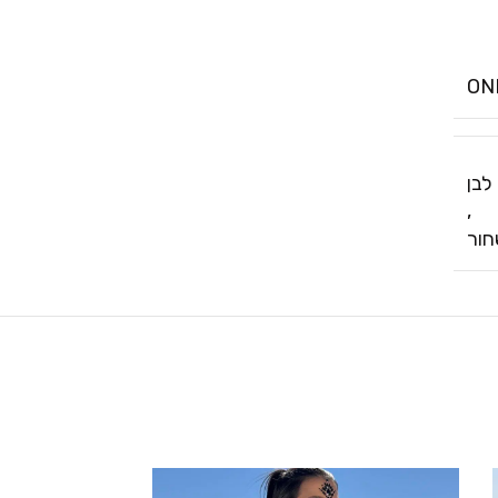
ON
לבן
,
ור