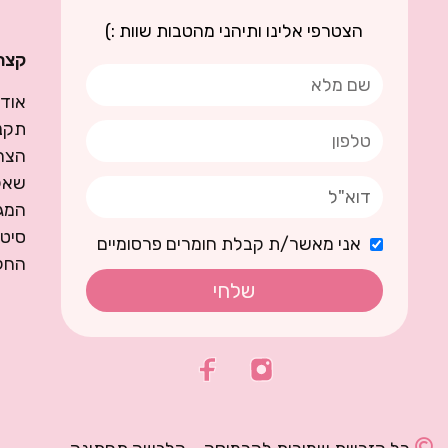
הצטרפי אלינו ותיהני מהטבות שוות :)
קצת 
אודו
תקנו
הצה
שאל
המגז
סיט
אני מאשר/ת קבלת חומרים פרסומיים
החל
שלחי