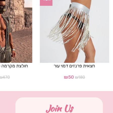
חצאית פרנזים דמוי עור
חולצת מקרמה לגבר
₪
50
₪
470
₪
180
Join Us