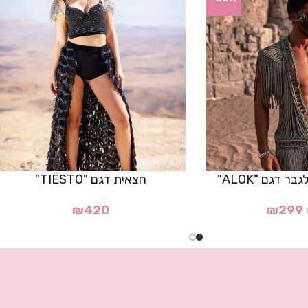
 דגם "ALOK"
חצאית דגם "TIËSTO"
₪
420
₪
299