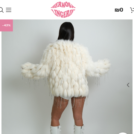
בְּאֲתָר
₪
0
זֶה
מֻפְעֶלֶת
מַעֲרֶכֶת
-43%
"המרכז
הישראלי
לְהַנְגָּשָׁת
אָתָרִים".
הַמְּסַיַּעַת
לִנְגִישׁוּת
הָאֲתָר.
לִפְתִיחַת
תַּפְרִיט
הֵנְּגִישׁוּת
לְחַץ
ALT+0