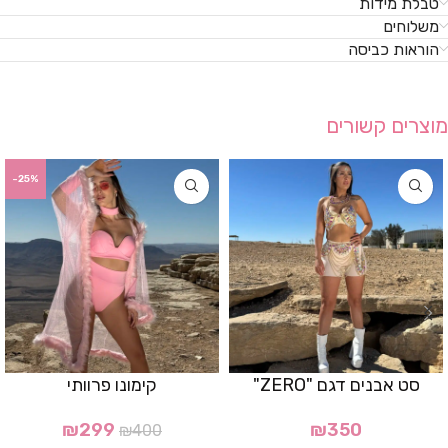
טבלת מידות
משלוחים
הוראות כביסה
מוצרים קשורים
-25%
סט אבנים דגם "ZERO"
קימונו פרוותי
₪
299
₪
350
₪
400