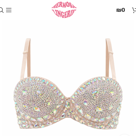
בְּאֲתָר
₪
0
זֶה
מֻפְעֶלֶת
מַעֲרֶכֶת
"המרכז
הישראלי
לְהַנְגָּשָׁת
אָתָרִים".
הַמְּסַיַּעַת
לִנְגִישׁוּת
הָאֲתָר.
לִפְתִיחַת
תַּפְרִיט
הֵנְּגִישׁוּת
לְחַץ
ALT+0