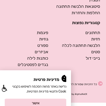
המגזין
סיטונאות הלבשה תחתונה
החלפות והחזרות
קטגוריות נפוצות
תחתונים
פיגמות
חזיות
גוזיות
הלבשה תחתונה לכלה
ספורט
סטים
אביזרים
בייבי דול
כותנות לילה
בגדים לפסטיבלים
מדיניות פרטיות
כל הזכויות שמורות להרמוסה – הלבשה תחתונה
הגלישה באתר מהווה הסכמה לשימוש בקבצי
Cookie ולתנאי מדיניות הפרטיות.
Design by Meital Manor
Development by
AlphaNetX
אישור