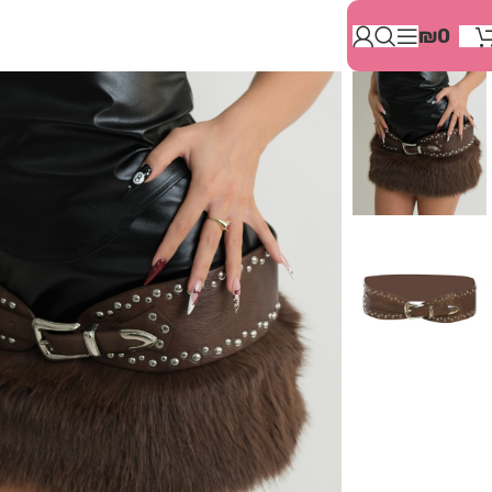
בְּאֲתָר
₪
0
זֶה
מֻפְעֶלֶת
מַעֲרֶכֶת
"המרכז
הישראלי
לְהַנְגָּשָׁת
אָתָרִים".
הַמְּסַיַּעַת
לִנְגִישׁוּת
הָאֲתָר.
לִפְתִיחַת
תַּפְרִיט
הֵנְּגִישׁוּת
לְחַץ
ALT+0