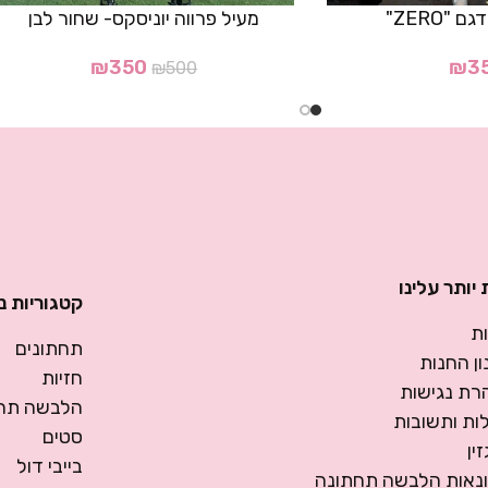
"ZERO"
מעיל פרווה יוניסקס- שחור לבן
₪
350
₪
3
₪
500
יותר עלינו
קטגוריות נ
ת
תחתונים
ן החנות
חזיות
רת נגישות
הלבשה תחת
ות ותשובות
סטים
ין
בייבי דול
ונאות הלבשה תחתונה