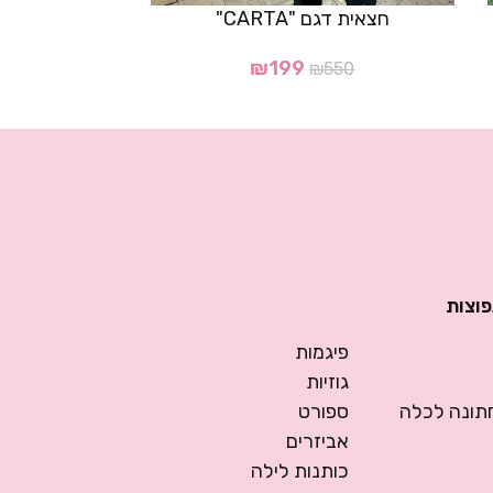
חצאית דגם "CARTA"
מעיל פרווה לגב
₪
199
00
₪
550
פוצות
פיגמות
גוזיות
ונה לכלה
ספורט
אביזרים
כותנות לילה