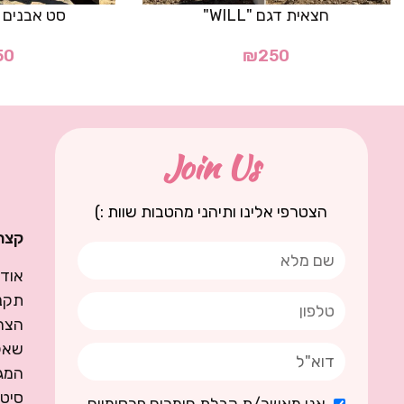
חצאית דגם "WILL"
סט אבנים דגם 
50
₪
250
Join Us
הצטרפי אלינו ותיהני מהטבות שוות :)
קצת 
אודו
תקנו
הצה
שאל
המגז
סיט