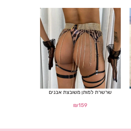
שרשרת למותן משובצת אבנים
כפפות רש
₪
159