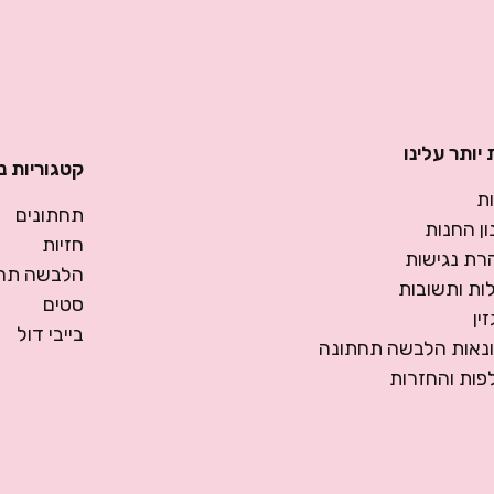
יותר עלינו
קטגוריות נ
ת
תחתונים
ן החנות
חזיות
רת נגישות
הלבשה תחת
ות ותשובות
סטים
ין
בייבי דול
ונאות הלבשה תחתונה
פות והחזרות