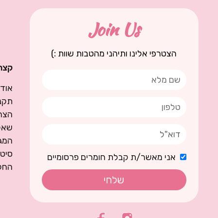
Join Us
הצטרפי אלינו ותיהני מהטבות שוות :)
קצת 
אודו
תקנו
הצה
שאל
המגז
סיט
אני מאשר/ת קבלת חומרים פרסומיים
החל
שלחי