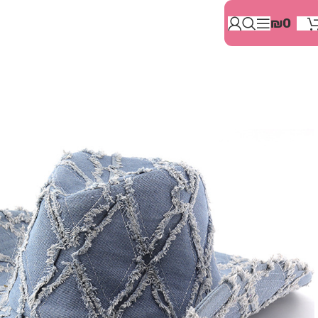
בְּאֲתָר
₪
0
זֶה
מֻפְעֶלֶת
מַעֲרֶכֶת
"המרכז
הישראלי
לְהַנְגָּשָׁת
אָתָרִים".
הַמְּסַיַּעַת
לִנְגִישׁוּת
הָאֲתָר.
לִפְתִיחַת
תַּפְרִיט
הֵנְּגִישׁוּת
לְחַץ
ALT+0