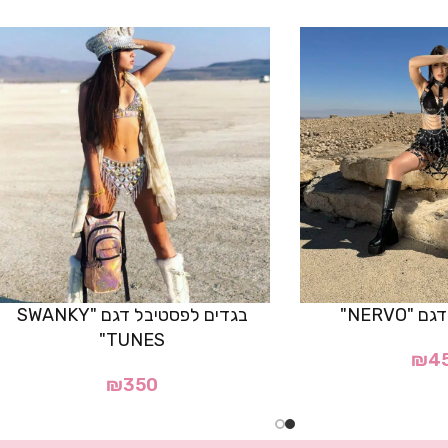
"NERVO"
בגדים לפסטיבל דגם "SWANKY
TUNES"
₪
4
₪
350