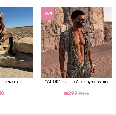
-36%
חולצת מקרמה לגבר דגם "ALOK"
סט דמוי עור דגם 
50
₪
299
₪
470