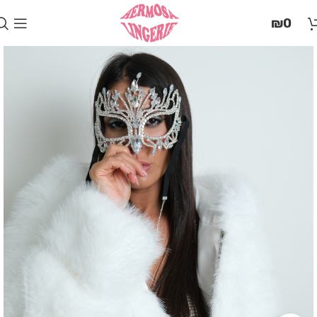
בְּאֲתָר
₪
0
זֶה
מֻפְעֶלֶת
מַעֲרֶכֶת
"המרכז
הישראלי
לְהַנְגָּשָׁת
אָתָרִים".
הַמְּסַיַּעַת
לִנְגִישׁוּת
הָאֲתָר.
לִפְתִיחַת
תַּפְרִיט
הֵנְּגִישׁוּת
לְחַץ
ALT+0