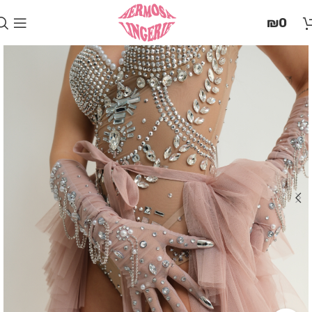
בְּאֲתָר
₪
0
זֶה
מֻפְעֶלֶת
מַעֲרֶכֶת
"המרכז
הישראלי
לְהַנְגָּשָׁת
אָתָרִים".
הַמְּסַיַּעַת
לִנְגִישׁוּת
הָאֲתָר.
לִפְתִיחַת
תַּפְרִיט
הֵנְּגִישׁוּת
לְחַץ
ALT+0