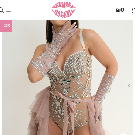
בְּאֲתָר
₪
0
זֶה
מֻפְעֶלֶת
מַעֲרֶכֶת
-25%
"המרכז
הישראלי
לְהַנְגָּשָׁת
אָתָרִים".
הַמְּסַיַּעַת
לִנְגִישׁוּת
הָאֲתָר.
לִפְתִיחַת
תַּפְרִיט
הֵנְּגִישׁוּת
לְחַץ
ALT+0