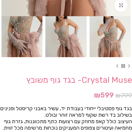
Click to enlarge
Crystal Muse- בגד גוף משובץ
₪
599
₪
799
בגד גוף פסטיבלי ייחודי בעבודת יד, עשיר באבני קריסטל ופנינים
בשילוב בד רשת שקוף למראה זוהר ובולט.
העיצוב כולל קאפ מחוזק עם רצועות כתף מתכווננות, גזרת גוף
מחמיאה ועיטורים צפופים המעניקים נוכחות מרשימה מכל זווית.