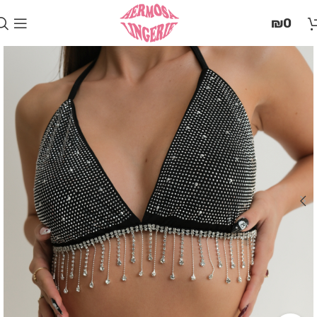
בְּאֲתָר
₪
0
זֶה
מֻפְעֶלֶת
מַעֲרֶכֶת
"המרכז
הישראלי
לְהַנְגָּשָׁת
אָתָרִים".
הַמְּסַיַּעַת
לִנְגִישׁוּת
הָאֲתָר.
לִפְתִיחַת
תַּפְרִיט
הֵנְּגִישׁוּת
לְחַץ
ALT+0