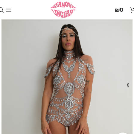
בְּאֲתָר
₪
0
זֶה
מֻפְעֶלֶת
מַעֲרֶכֶת
"המרכז
הישראלי
לְהַנְגָּשָׁת
אָתָרִים".
הַמְּסַיַּעַת
לִנְגִישׁוּת
הָאֲתָר.
לִפְתִיחַת
תַּפְרִיט
הֵנְּגִישׁוּת
לְחַץ
ALT+0