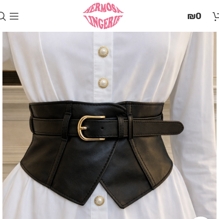
בְּאֲתָר
₪
0
זֶה
מֻפְעֶלֶת
מַעֲרֶכֶת
"המרכז
הישראלי
לְהַנְגָּשָׁת
אָתָרִים".
הַמְּסַיַּעַת
לִנְגִישׁוּת
הָאֲתָר.
לִפְתִיחַת
תַּפְרִיט
הֵנְּגִישׁוּת
לְחַץ
ALT+0