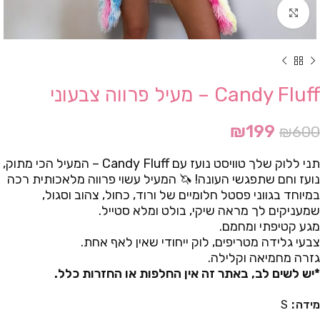
Click to enlarge
Candy Fluff – מעיל פרווה צבעוני
₪
199
₪
600
תני ללוק שלך טוויסט נועז עם Candy Fluff – המעיל הכי מתוק,
נועז וחם שתפגשי העונה! 🦄 המעיל עשוי פרווה מלאכותית רכה
במיוחד בגווני פסטל חלומיים של ורוד, כחול, צהוב וסגול,
שמעניקים לך מראה שיקי, בולט ומלא סטייל.
מגע קטיפתי ומחמם.
צבעי גלידה מטריפים, לוק ייחודי שאין לאף אחת.
גזרה מחמיאה וקלילה.
*יש לשים לב, באתר זה אין החלפות או החזרות כלל.
מידה
S