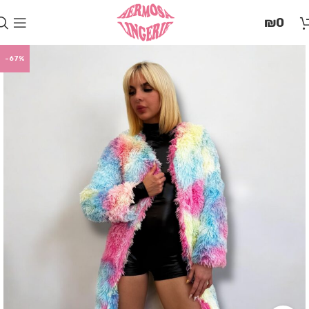
בְּאֲתָר
₪
0
זֶה
מֻפְעֶלֶת
מַעֲרֶכֶת
-67%
"המרכז
הישראלי
לְהַנְגָּשָׁת
אָתָרִים".
הַמְּסַיַּעַת
לִנְגִישׁוּת
הָאֲתָר.
לִפְתִיחַת
תַּפְרִיט
הֵנְּגִישׁוּת
לְחַץ
ALT+0