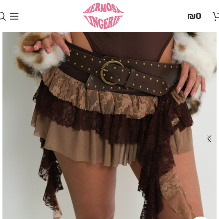
בְּאֲתָר
₪
0
זֶה
מֻפְעֶלֶת
מַעֲרֶכֶת
"המרכז
הישראלי
לְהַנְגָּשָׁת
אָתָרִים".
הַמְּסַיַּעַת
לִנְגִישׁוּת
הָאֲתָר.
לִפְתִיחַת
תַּפְרִיט
הֵנְּגִישׁוּת
לְחַץ
ALT+0