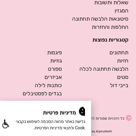
שאלות ותשובות
המגזין
סיטונאות הלבשה תחתונה
החלפות והחזרות
קטגוריות נפוצות
תחתונים
פיגמות
חזיות
גוזיות
הלבשה תחתונה לכלה
ספורט
סטים
אביזרים
בייבי דול
כותנות לילה
בגדים לפסטיבלים
מדיניות פרטיות
כל הזכויות שמורות להרמוסה – הלבשה תחתונה
הגלישה באתר מהווה הסכמה לשימוש בקבצי
Cookie ולתנאי מדיניות הפרטיות.
Design by Meital Manor
Development by
AlphaNetX