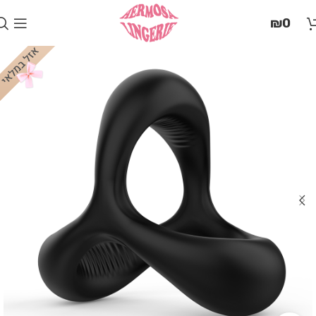
בְּאֲתָר
₪
0
זֶה
מֻפְעֶלֶת
מַעֲרֶכֶת
"המרכז
הישראלי
לְהַנְגָּשָׁת
אָתָרִים".
הַמְּסַיַּעַת
לִנְגִישׁוּת
הָאֲתָר.
לִפְתִיחַת
תַּפְרִיט
הֵנְּגִישׁוּת
לְחַץ
ALT+0