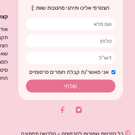
הצטרפי אלינו ותיהני מהטבות שוות :)
קצת 
אודו
תקנו
הצה
שאל
המגז
סיט
אני מאשר/ת קבלת חומרים פרסומיים
החל
שלחי
כל הזכויות שמורות להרמוסה – הלבשה תחתונה