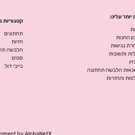
יותר עלינו
קטגוריות נ
ת
תחתונים
ן החנות
חזיות
רת נגישות
הלבשה תחת
ות ותשובות
סטים
ין
בייבי דול
ונאות הלבשה תחתונה
פות והחזרות
opment by
AlphaNetX