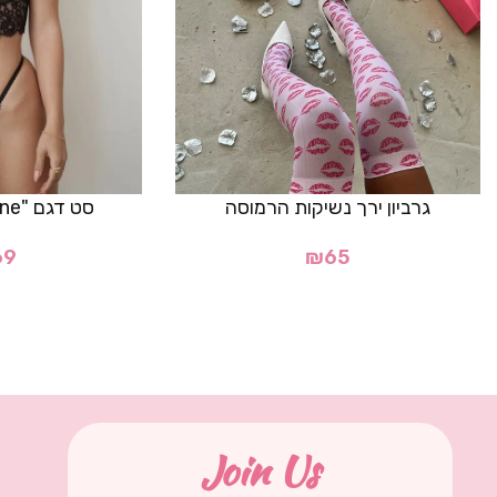
גרביון ירך נשיקות הרמוסה
סט דגם "Lorraine"- שחור
69
₪
65
Join Us