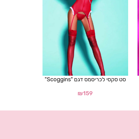
סט סקסי 
סט סקסי לכריסמס דגם "Scoggins"
₪
159