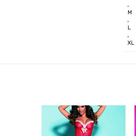
,
M
,
L
,
XL