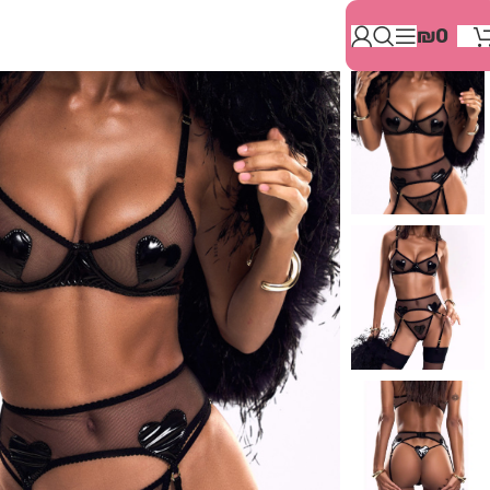
בְּאֲתָר
₪
0
זֶה
מֻפְעֶלֶת
מַעֲרֶכֶת
"המרכז
הישראלי
לְהַנְגָּשָׁת
אָתָרִים".
הַמְּסַיַּעַת
לִנְגִישׁוּת
הָאֲתָר.
לִפְתִיחַת
תַּפְרִיט
הֵנְּגִישׁוּת
לְחַץ
ALT+0