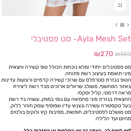
Click to enlarge
Ayla Mesh Set- סט פסטיבלי
₪
270
₪
350
סט פסטיבלים ייחודי ומלא נוכחות הכולל טופ קשירה וחצאית
מיני תואמת בעיצוב רשת פתוחה.
הטופ בגזרת סטרפלס עם שרוכי קשירה קדמיים ורצועות עדינות
באזור המחשוף, משולב שרוולים ארוכים מבד רשת ליצירת
מראה דרמטי, קליל וסקסי.
החצאית בגזרת מיני מחמיאה עם גומי במותן, עשויה בד רשת
בעל טקסטורה עשירה ונצנוץ עדין שמוסיף עומק וזוהר ללוק.
סט מושלם לפסטיבלים, חופשות, מסיבות קיץ ולוקים בולטים
מהיום ועד הלילה.
*יש לשים לב, באתר זה אין החלפות או החזרות כלל.