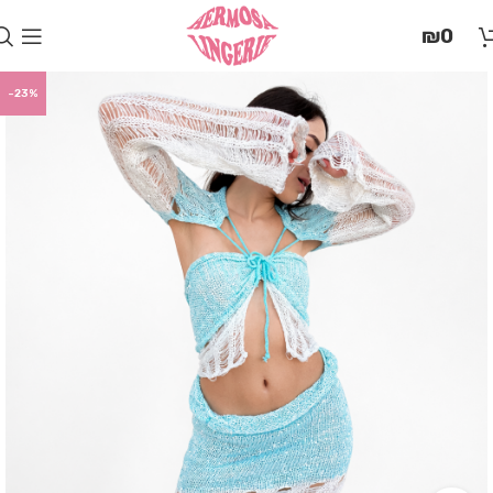
בְּאֲתָר
₪
0
זֶה
מֻפְעֶלֶת
מַעֲרֶכֶת
-23%
"המרכז
הישראלי
לְהַנְגָּשָׁת
אָתָרִים".
הַמְּסַיַּעַת
לִנְגִישׁוּת
הָאֲתָר.
לִפְתִיחַת
תַּפְרִיט
הֵנְּגִישׁוּת
לְחַץ
ALT+0