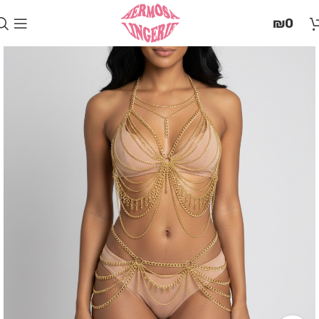
בְּאֲתָר
₪
0
זֶה
מֻפְעֶלֶת
מַעֲרֶכֶת
"המרכז
הישראלי
לְהַנְגָּשָׁת
אָתָרִים".
הַמְּסַיַּעַת
לִנְגִישׁוּת
הָאֲתָר.
לִפְתִיחַת
תַּפְרִיט
הֵנְּגִישׁוּת
לְחַץ
ALT+0