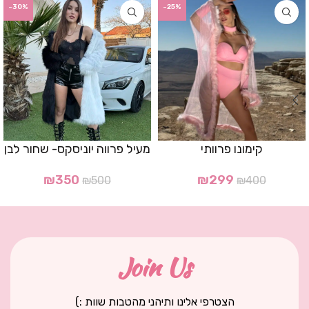
-30%
-25%
קימונו פרוותי
מעיל פרווה יוניסקס- שחור לבן
₪
350
₪
299
₪
500
₪
400
Join Us
הצטרפי אלינו ותיהני מהטבות שוות :)