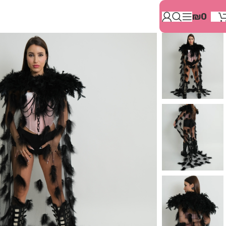
בְּאֲתָר
₪
0
זֶה
מֻפְעֶלֶת
מַעֲרֶכֶת
"המרכז
הישראלי
לְהַנְגָּשָׁת
אָתָרִים".
הַמְּסַיַּעַת
לִנְגִישׁוּת
הָאֲתָר.
לִפְתִיחַת
תַּפְרִיט
הֵנְּגִישׁוּת
לְחַץ
ALT+0