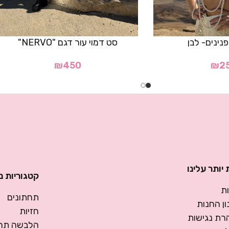
ינים- לבן
סט דמוי עור דגם "NERVO"
₪
450
₪
2
יותר עלינו
קטגוריות נ
ת
תחתונים
ן החנות
חזיות
רת נגישות
הלבשה תחת