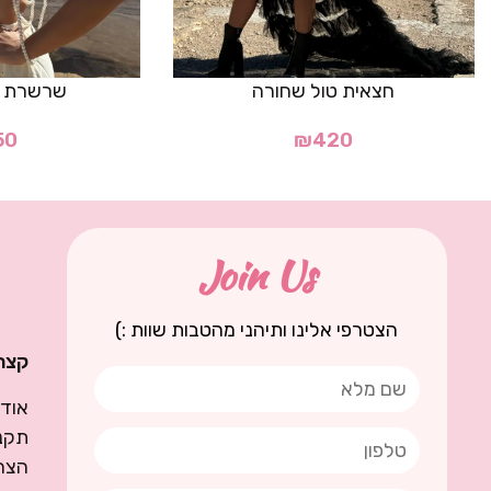
חצאית טול שחורה
שרשרת פנ
50
₪
420
Join Us
הצטרפי אלינו ותיהני מהטבות שוות :)
קצת 
אודו
תקנו
הצה