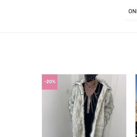
ON
-20%