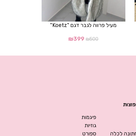
מעיל פרווה לגבר דגם "Koetz"
כפפות סא
₪
399
₪
500
פוצות
פיגמות
גוזיות
ונה לכלה
ספורט