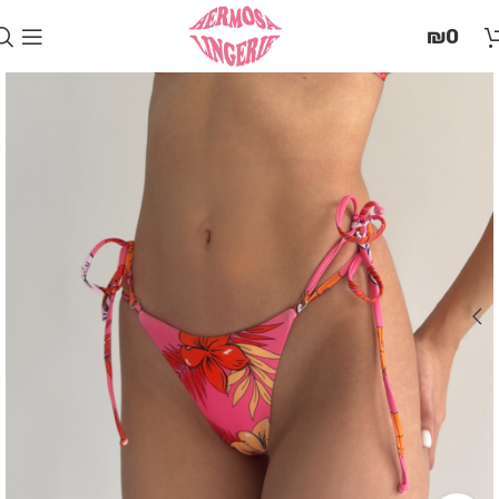
בְּאֲתָר
₪
0
זֶה
מֻפְעֶלֶת
מַעֲרֶכֶת
"המרכז
הישראלי
לְהַנְגָּשָׁת
אָתָרִים".
הַמְּסַיַּעַת
לִנְגִישׁוּת
הָאֲתָר.
לִפְתִיחַת
תַּפְרִיט
הֵנְּגִישׁוּת
לְחַץ
ALT+0