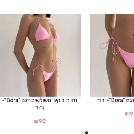
"- ורוד
חזיית ביקיני משולשים דגם "Bora"-
ורוד
₪
9
₪
90