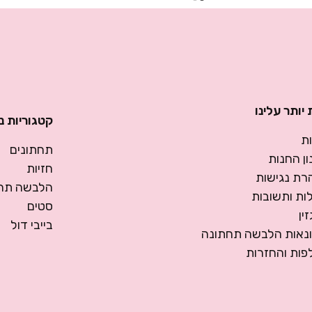
יותר עלינו
קטגוריות נ
ת
תחתונים
ן החנות
חזיות
רת נגישות
הלבשה תחת
ות ותשובות
סטים
ין
בייבי דול
ונאות הלבשה תחתונה
פות והחזרות