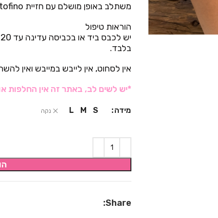
משתלב באופן מושלם עם חזיית Portofino ליצירת סט מלא.
הוראות טיפול
י
בלבד.
אין לסחוט, אין לייבש במייבש ואין להש
*יש לשים לב, באתר זה אין החלפות או
מידה
L
M
S
נקה
הו
Share: