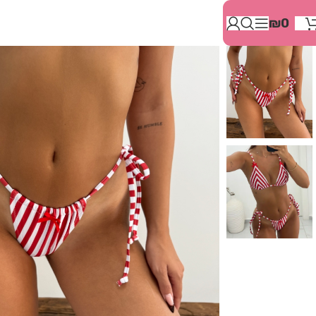
בְּאֲתָר
₪
0
זֶה
מֻפְעֶלֶת
מַעֲרֶכֶת
"המרכז
הישראלי
לְהַנְגָּשָׁת
אָתָרִים".
הַמְּסַיַּעַת
לִנְגִישׁוּת
הָאֲתָר.
לִפְתִיחַת
תַּפְרִיט
הֵנְּגִישׁוּת
לְחַץ
ALT+0