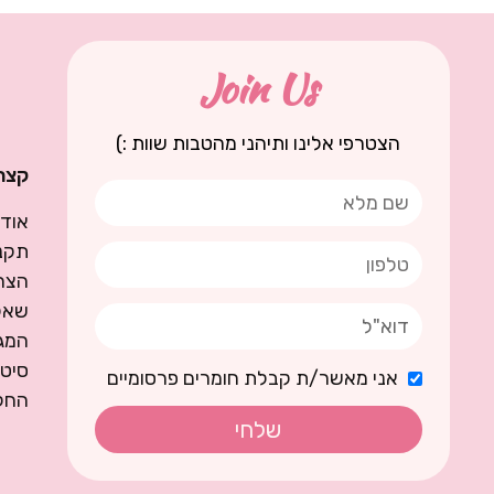
Join Us
הצטרפי אלינו ותיהני מהטבות שוות :)
קצת 
אודו
תקנו
הצה
שאל
המגז
סיט
אני מאשר/ת קבלת חומרים פרסומיים
החל
שלחי