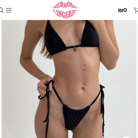
בְּאֲתָר
₪
0
זֶה
מֻפְעֶלֶת
מַעֲרֶכֶת
"המרכז
הישראלי
לְהַנְגָּשָׁת
אָתָרִים".
הַמְּסַיַּעַת
לִנְגִישׁוּת
הָאֲתָר.
לִפְתִיחַת
תַּפְרִיט
הֵנְּגִישׁוּת
לְחַץ
ALT+0