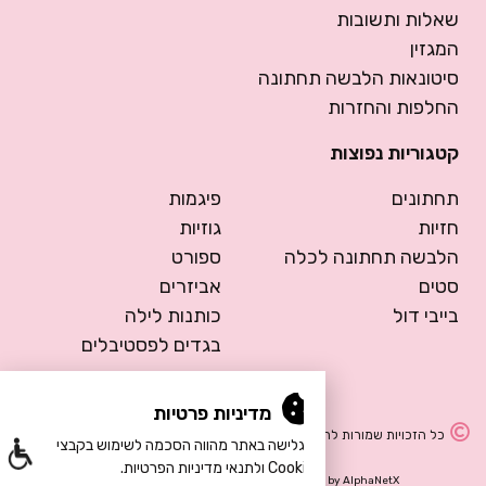
שאלות ותשובות
המגזין
סיטונאות הלבשה תחתונה
החלפות והחזרות
קטגוריות נפוצות
תחתונים
פיגמות
חזיות
גוזיות
הלבשה תחתונה לכלה
ספורט
סטים
אביזרים
בייבי דול
כותנות לילה
בגדים לפסטיבלים
מדיניות פרטיות
כל הזכויות שמורות להרמוסה – הלבשה תחתונה
הגלישה באתר מהווה הסכמה לשימוש בקבצי
Cookie ולתנאי מדיניות הפרטיות.
Design by Meital Manor
Development by
AlphaNetX