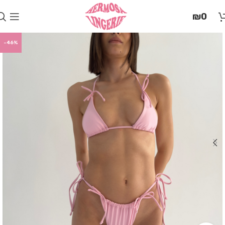
בְּאֲתָר
₪
0
זֶה
מֻפְעֶלֶת
מַעֲרֶכֶת
-46%
"המרכז
הישראלי
לְהַנְגָּשָׁת
אָתָרִים".
הַמְּסַיַּעַת
לִנְגִישׁוּת
הָאֲתָר.
לִפְתִיחַת
תַּפְרִיט
הֵנְּגִישׁוּת
לְחַץ
ALT+0