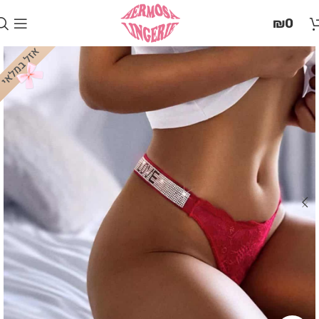
בְּאֲתָר
₪
0
זֶה
מֻפְעֶלֶת
מַעֲרֶכֶת
"המרכז
הישראלי
לְהַנְגָּשָׁת
אָתָרִים".
הַמְּסַיַּעַת
לִנְגִישׁוּת
הָאֲתָר.
לִפְתִיחַת
תַּפְרִיט
הֵנְּגִישׁוּת
לְחַץ
ALT+0