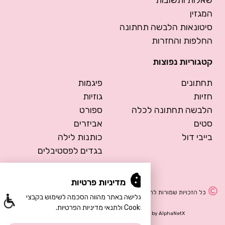
שאלות ותשובות
המגזין
סיטונאות הלבשה תחתונה
החלפות והחזרות
קטגוריות נפוצות
תחתונים
פיגמות
חזיות
גוזיות
הלבשה תחתונה לכלה
ספורט
סטים
אביזרים
בייבי דול
כותנות לילה
בגדים לפסטיבלים
מדיניות פרטיות
כל הזכויות שמורות להרמוסה – הלבשה תחתונה
הגלישה באתר מהווה הסכמה לשימוש בקבצי
Cookie ולתנאי מדיניות הפרטיות.
Design by Meital Manor
Development by
AlphaNetX