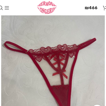
בְּאֲתָר
₪
466
זֶה
מֻפְעֶלֶת
מַעֲרֶכֶת
"המרכז
הישראלי
לְהַנְגָּשָׁת
אָתָרִים".
הַמְּסַיַּעַת
לִנְגִישׁוּת
הָאֲתָר.
לִפְתִיחַת
תַּפְרִיט
הֵנְּגִישׁוּת
לְחַץ
ALT+0