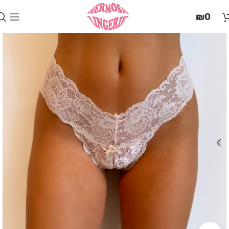
בְּאֲתָר
₪
0
זֶה
מֻפְעֶלֶת
מַעֲרֶכֶת
"המרכז
הישראלי
לְהַנְגָּשָׁת
אָתָרִים".
הַמְּסַיַּעַת
לִנְגִישׁוּת
הָאֲתָר.
לִפְתִיחַת
תַּפְרִיט
הֵנְּגִישׁוּת
לְחַץ
ALT+0