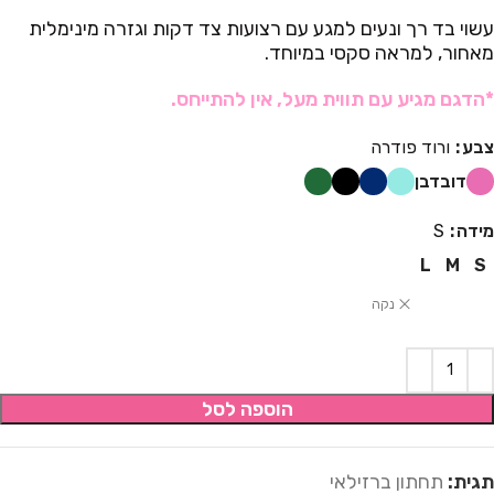
עשוי בד רך ונעים למגע עם רצועות צד דקות וגזרה מינימלית
מאחור, למראה סקסי במיוחד.
*הדגם מגיע עם תווית מעל, אין להתייחס.
צבע
ורוד פודרה
דובדבן
מידה
S
L
M
S
נקה
הוספה לסל
תגית:
תחתון ברזילאי