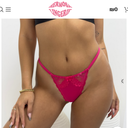
בְּאֲתָר
₪
0
זֶה
מֻפְעֶלֶת
מַעֲרֶכֶת
"המרכז
הישראלי
לְהַנְגָּשָׁת
אָתָרִים".
הַמְּסַיַּעַת
לִנְגִישׁוּת
הָאֲתָר.
לִפְתִיחַת
תַּפְרִיט
הֵנְּגִישׁוּת
לְחַץ
ALT+0