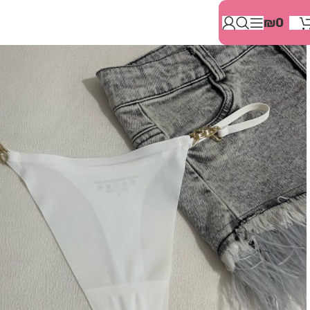
בְּאֲתָר
₪
0
זֶה
מֻפְעֶלֶת
מַעֲרֶכֶת
"המרכז
הישראלי
לְהַנְגָּשָׁת
אָתָרִים".
הַמְּסַיַּעַת
לִנְגִישׁוּת
הָאֲתָר.
לִפְתִיחַת
תַּפְרִיט
הֵנְּגִישׁוּת
לְחַץ
ALT+0