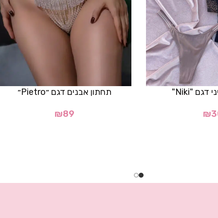
דגם "Niki"
תחתון אבנים דגם ״Pietro״
₪
89
₪
3