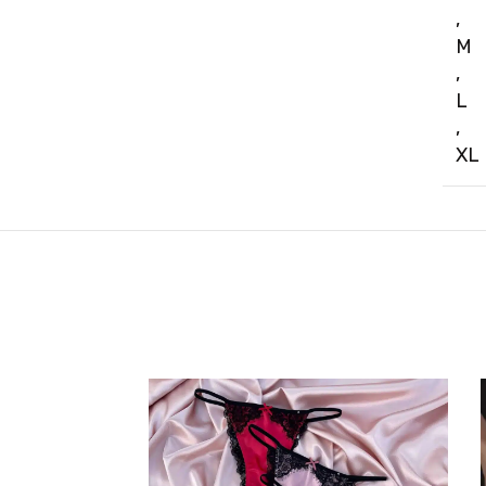
,
M
,
L
,
XL