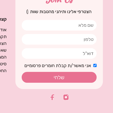
הצטרפי אלינו ותיהני מהטבות שוות :)
קצת 
אודו
תקנו
הצה
שאל
המגז
סיט
אני מאשר/ת קבלת חומרים פרסומיים
החל
שלחי