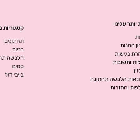
יותר עלינו
קטגוריות נ
ת
תחתונים
ן החנות
חזיות
רת נגישות
הלבשה תחת
ות ותשובות
סטים
ין
בייבי דול
ונאות הלבשה תחתונה
פות והחזרות