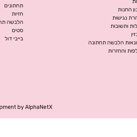
ת
תחתונים
ן החנות
חזיות
רת נגישות
הלבשה תחת
ות ותשובות
סטים
ין
בייבי דול
ונאות הלבשה תחתונה
פות והחזרות
opment by
AlphaNetX