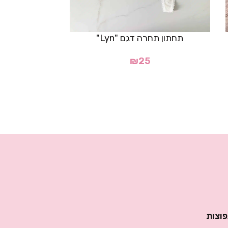
תחתון תחרה דגם "Lyn"
₪
25
תחתון ברזילאי דגם "ber
פוצות