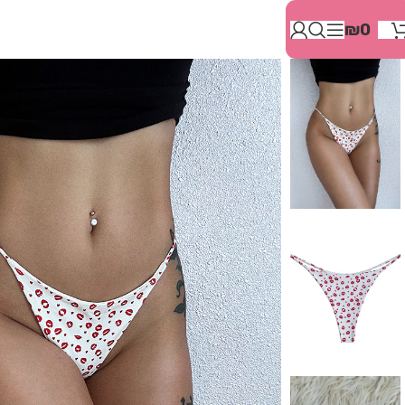
בְּאֲתָר
₪
0
זֶה
מֻפְעֶלֶת
מַעֲרֶכֶת
"המרכז
הישראלי
לְהַנְגָּשָׁת
אָתָרִים".
הַמְּסַיַּעַת
לִנְגִישׁוּת
הָאֲתָר.
לִפְתִיחַת
תַּפְרִיט
הֵנְּגִישׁוּת
לְחַץ
ALT+0