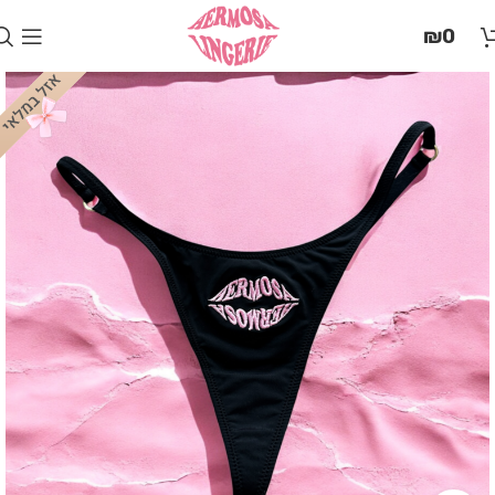
בְּאֲתָר
₪
0
זֶה
מֻפְעֶלֶת
מַעֲרֶכֶת
"המרכז
הישראלי
לְהַנְגָּשָׁת
אָתָרִים".
הַמְּסַיַּעַת
לִנְגִישׁוּת
הָאֲתָר.
לִפְתִיחַת
תַּפְרִיט
הֵנְּגִישׁוּת
לְחַץ
ALT+0