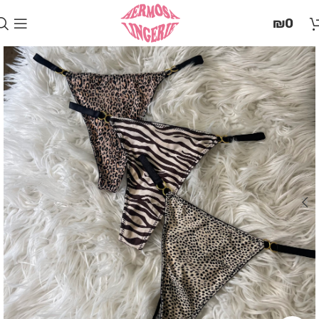
בְּאֲתָר
₪
0
זֶה
מֻפְעֶלֶת
מַעֲרֶכֶת
"המרכז
הישראלי
לְהַנְגָּשָׁת
אָתָרִים".
הַמְּסַיַּעַת
לִנְגִישׁוּת
הָאֲתָר.
לִפְתִיחַת
תַּפְרִיט
הֵנְּגִישׁוּת
לְחַץ
ALT+0